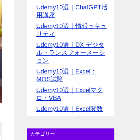
Udemy10選｜ChatGPT活
用講座
Udemy10選｜情報セキュ
リティ
Udemy10選｜DX デジタ
ルトランスフォーメーシ
ョン
Udemy10選｜Excel：
MOS試験
Udemy10選｜Excelマク
ロ・VBA
Udemy10選｜Excel関数
カテゴリー