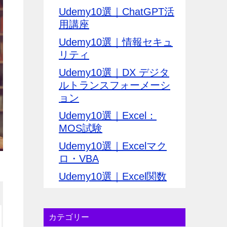
Udemy10選｜ChatGPT活
用講座
Udemy10選｜情報セキュ
リティ
Udemy10選｜DX デジタ
ルトランスフォーメーシ
ョン
Udemy10選｜Excel：
MOS試験
Udemy10選｜Excelマク
ロ・VBA
Udemy10選｜Excel関数
カテゴリー